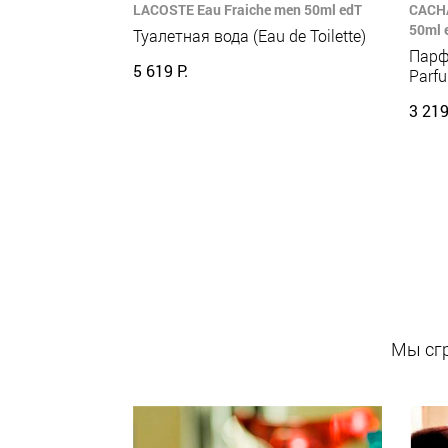
LACOSTE Eau Fraiche men 50ml edT
CACHA
50ml 
Туалетная вода (Eau de Toilette)
Парф
5 619 Р.
Parf
3 219
Мы сгр