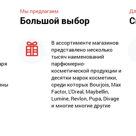
Мы предлагаем
Дл
Большой выбор
С
В ассортименте магазинов
представлено несколько
тысяч наименований
аря
парфюмерно-
косметической продукции и
десятки марок косметики,
пны
среди которых Bourjois, Max
Factor, L’Oreal, Maybellin,
Lumine, Revlon, Pupa, Divage
и многие многие другие