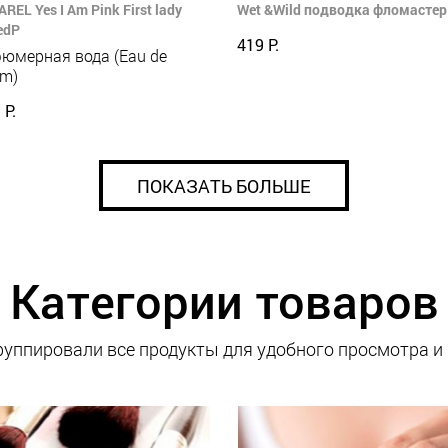
REL Yes I Am Pink First lady
Wet &Wild подводка фломастер 
edP
419 Р.
юмерная вода (Eau de
um)
 Р.
ПОКАЗАТЬ БОЛЬШЕ
Категории товаров
уппировали все продукты для удобного просмотра и