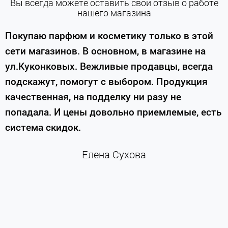
Вы всегда можете оставить свой отзыв о работе
нашего магазина
е
Покупаю парфюм и косметику только в этой
сети магазинов. В основном, в магазине на
м
ул.Куконковых. Вежливые продавцы, всегда
подскажут, помогут с выбором. Продукция
качественная, на подделку ни разу не
П
попадала. И цены довольно приемлемые, есть
п
система скидок.
н
к
Елена Сухова
и
м
г
К