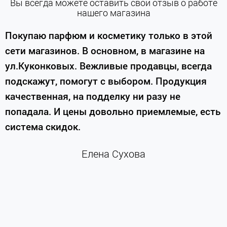
Вы всегда можете оставить свой отзыв о работе
нашего магазина
е
Покупаю парфюм и косметику только в этой
сети магазинов. В основном, в магазине на
м
ул.Куконковых. Вежливые продавцы, всегда
подскажут, помогут с выбором. Продукция
качественная, на подделку ни разу не
П
попадала. И цены довольно приемлемые, есть
п
система скидок.
н
к
Елена Сухова
и
м
г
К