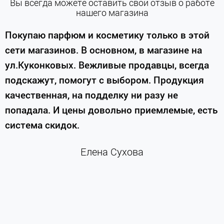
Вы всегда можете оставить свой отзыв о работе
нашего магазина
е
Покупаю парфюм и косметику только в этой
сети магазинов. В основном, в магазине на
м
ул.Куконковых. Вежливые продавцы, всегда
подскажут, помогут с выбором. Продукция
качественная, на подделку ни разу не
П
попадала. И цены довольно приемлемые, есть
п
система скидок.
н
к
Елена Сухова
и
м
г
К