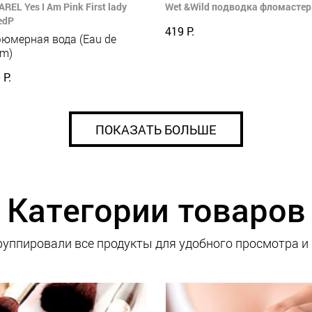
REL Yes I Am Pink First lady
Wet &Wild подводка фломастер 
edP
419 Р.
юмерная вода (Eau de
um)
 Р.
ПОКАЗАТЬ БОЛЬШЕ
Категории товаров
уппировали все продукты для удобного просмотра и