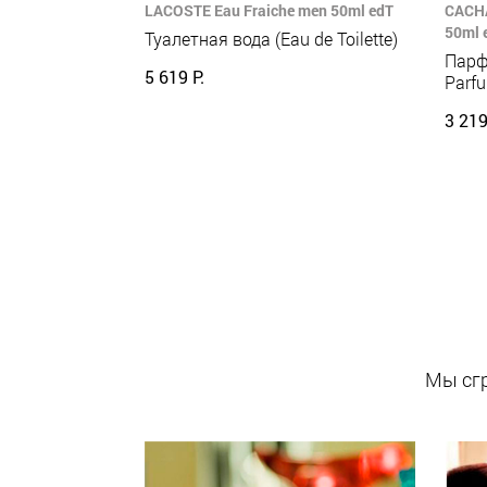
LACOSTE Eau Fraiche men 50ml edT
CACHA
50ml 
Туалетная вода (Eau de Toilette)
Парф
5 619 Р.
Parf
3 219
Мы сгр