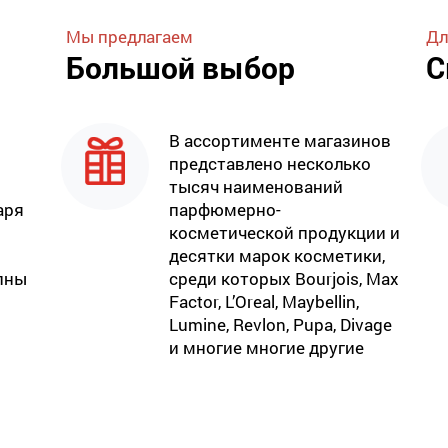
Мы предлагаем
Дл
Большой выбор
С
В ассортименте магазинов
представлено несколько
тысяч наименований
аря
парфюмерно-
косметической продукции и
десятки марок косметики,
пны
среди которых Bourjois, Max
Factor, L’Oreal, Maybellin,
Lumine, Revlon, Pupa, Divage
и многие многие другие