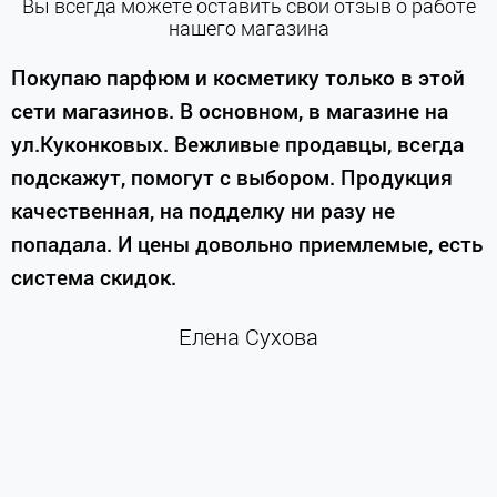
Вы всегда можете оставить свой отзыв о работе
нашего магазина
е
Покупаю парфюм и косметику только в этой
сети магазинов. В основном, в магазине на
м
ул.Куконковых. Вежливые продавцы, всегда
подскажут, помогут с выбором. Продукция
качественная, на подделку ни разу не
П
попадала. И цены довольно приемлемые, есть
п
система скидок.
н
к
Елена Сухова
и
м
г
К