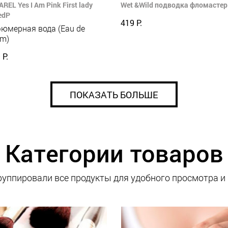
REL Yes I Am Pink First lady
Wet &Wild подводка фломастер 
edP
419 Р.
юмерная вода (Eau de
um)
 Р.
ПОКАЗАТЬ БОЛЬШЕ
Категории товаров
уппировали все продукты для удобного просмотра и