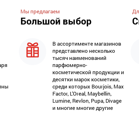
Мы предлагаем
Дл
Большой выбор
С
В ассортименте магазинов
представлено несколько
тысяч наименований
аря
парфюмерно-
косметической продукции и
десятки марок косметики,
пны
среди которых Bourjois, Max
Factor, L’Oreal, Maybellin,
Lumine, Revlon, Pupa, Divage
и многие многие другие