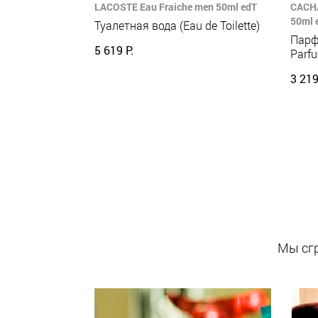
LACOSTE Eau Fraiche men 50ml edT
CACHA
50ml 
Туалетная вода (Eau de Toilette)
Парф
5 619 Р.
Parf
3 219
Мы сгр