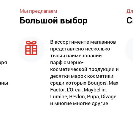
Мы предлагаем
Дл
Большой выбор
С
В ассортименте магазинов
представлено несколько
тысяч наименований
аря
парфюмерно-
косметической продукции и
десятки марок косметики,
пны
среди которых Bourjois, Max
Factor, L’Oreal, Maybellin,
Lumine, Revlon, Pupa, Divage
и многие многие другие