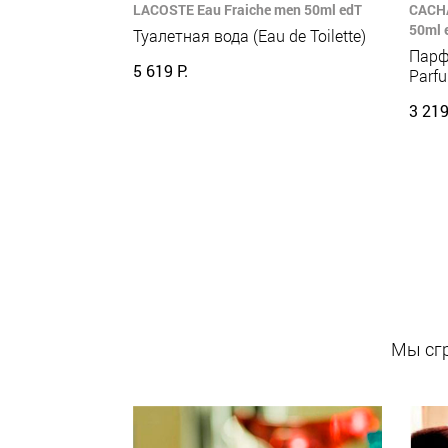
LACOSTE Eau Fraiche men 50ml edT
CACHA
50ml 
Туалетная вода (Eau de Toilette)
Парф
5 619 Р.
Parf
3 219
Мы сгр