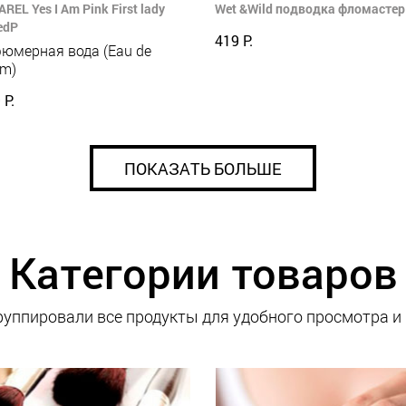
REL Yes I Am Pink First lady
Wet &Wild подводка фломастер 
edP
419 Р.
юмерная вода (Eau de
um)
 Р.
ПОКАЗАТЬ БОЛЬШЕ
Категории товаров
уппировали все продукты для удобного просмотра и