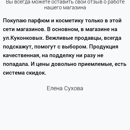
Вы всегда можете оставить свой отзыв о работе
нашего магазина
е
Покупаю парфюм и косметику только в этой
сети магазинов. В основном, в магазине на
м
ул.Куконковых. Вежливые продавцы, всегда
подскажут, помогут с выбором. Продукция
качественная, на подделку ни разу не
П
попадала. И цены довольно приемлемые, есть
п
система скидок.
н
к
Елена Сухова
и
м
г
К