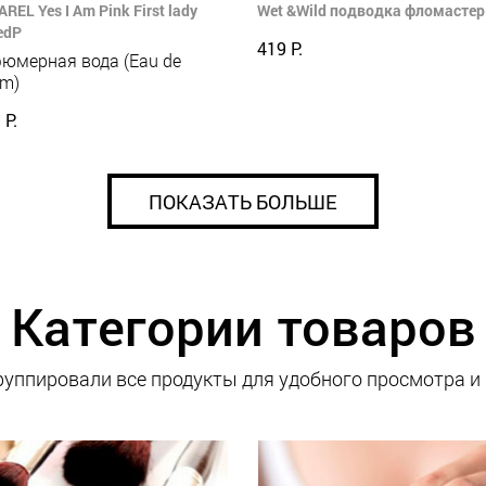
REL Yes I Am Pink First lady
Wet &Wild подводка фломастер 
edP
419 Р.
юмерная вода (Eau de
um)
 Р.
ПОКАЗАТЬ БОЛЬШЕ
Категории товаров
уппировали все продукты для удобного просмотра и