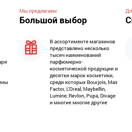
Мы предлагаем
Дл
Большой выбор
С
В ассортименте магазинов
представлено несколько
тысяч наименований
аря
парфюмерно-
косметической продукции и
десятки марок косметики,
пны
среди которых Bourjois, Max
Factor, L’Oreal, Maybellin,
Lumine, Revlon, Pupa, Divage
и многие многие другие