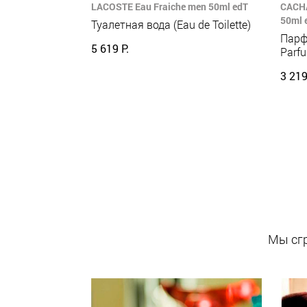
LACOSTE Eau Fraiche men 50ml edT
CACHA
50ml 
Туалетная вода (Eau de Toilette)
Парф
5 619 Р.
Parf
3 219
Мы сгр