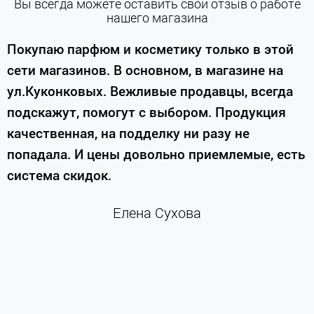
Вы всегда можете оставить свой отзыв о работе
нашего магазина
е
Покупаю парфюм и косметику только в этой
сети магазинов. В основном, в магазине на
м
ул.Куконковых. Вежливые продавцы, всегда
подскажут, помогут с выбором. Продукция
качественная, на подделку ни разу не
П
попадала. И цены довольно приемлемые, есть
п
система скидок.
н
к
Елена Сухова
и
м
г
К