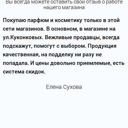
Вы всегда можете оставить свой отзыв о работе
нашего магазина
е
Покупаю парфюм и косметику только в этой
сети магазинов. В основном, в магазине на
м
ул.Куконковых. Вежливые продавцы, всегда
подскажут, помогут с выбором. Продукция
качественная, на подделку ни разу не
П
попадала. И цены довольно приемлемые, есть
п
система скидок.
н
к
Елена Сухова
и
м
г
К