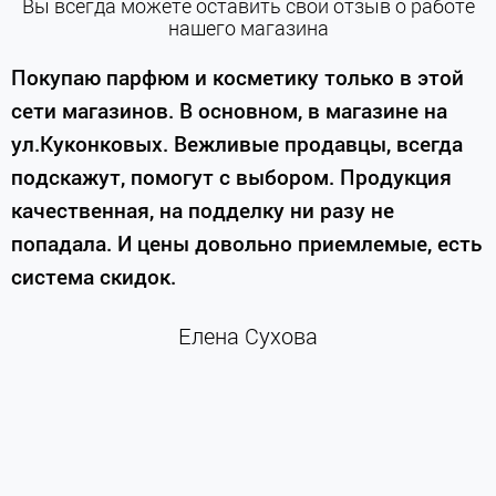
Вы всегда можете оставить свой отзыв о работе
нашего магазина
е
Покупаю парфюм и косметику только в этой
сети магазинов. В основном, в магазине на
м
ул.Куконковых. Вежливые продавцы, всегда
подскажут, помогут с выбором. Продукция
качественная, на подделку ни разу не
П
попадала. И цены довольно приемлемые, есть
п
система скидок.
н
к
Елена Сухова
и
м
г
К