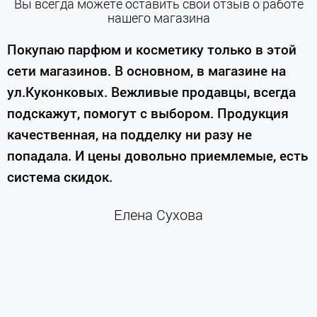
Вы всегда можете оставить свой отзыв о работе
нашего магазина
е
Покупаю парфюм и косметику только в этой
сети магазинов. В основном, в магазине на
м
ул.Куконковых. Вежливые продавцы, всегда
подскажут, помогут с выбором. Продукция
качественная, на подделку ни разу не
П
попадала. И цены довольно приемлемые, есть
п
система скидок.
н
к
Елена Сухова
и
м
г
К