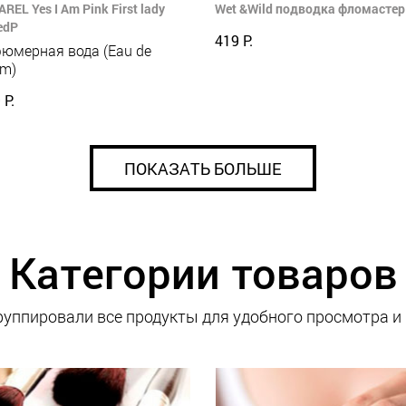
REL Yes I Am Pink First lady
Wet &Wild подводка фломастер 
edP
419 Р.
юмерная вода (Eau de
um)
 Р.
ПОКАЗАТЬ БОЛЬШЕ
Категории товаров
уппировали все продукты для удобного просмотра и