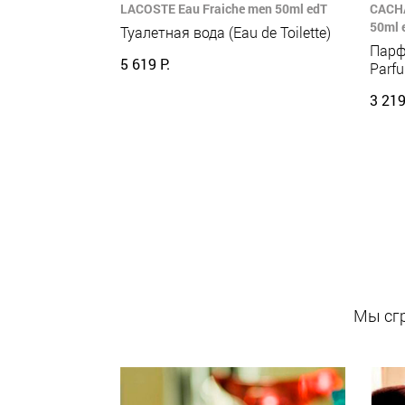
LACOSTE Eau Fraiche men 50ml edT
CACHA
50ml 
Туалетная вода (Eau de Toilette)
Парф
5 619 Р.
Parf
3 219
Мы сгр