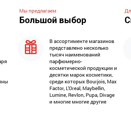
Мы предлагаем
Дл
Большой выбор
С
В ассортименте магазинов
представлено несколько
тысяч наименований
аря
парфюмерно-
косметической продукции и
десятки марок косметики,
пны
среди которых Bourjois, Max
Factor, L’Oreal, Maybellin,
Lumine, Revlon, Pupa, Divage
и многие многие другие