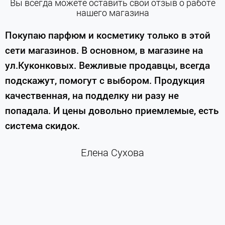
Вы всегда можете оставить свой отзыв о работе
нашего магазина
е
Покупаю парфюм и косметику только в этой
сети магазинов. В основном, в магазине на
м
ул.Куконковых. Вежливые продавцы, всегда
подскажут, помогут с выбором. Продукция
качественная, на подделку ни разу не
П
попадала. И цены довольно приемлемые, есть
п
система скидок.
н
к
Елена Сухова
и
м
г
К