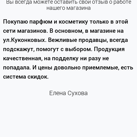
Вы всегда можете оставить свой отзыв о работе
нашего магазина
е
Покупаю парфюм и косметику только в этой
сети магазинов. В основном, в магазине на
м
ул.Куконковых. Вежливые продавцы, всегда
подскажут, помогут с выбором. Продукция
качественная, на подделку ни разу не
П
попадала. И цены довольно приемлемые, есть
п
система скидок.
н
к
Елена Сухова
и
м
г
К