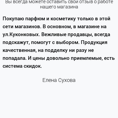
Вы всегда можете оставить свой отзыв о работе
нашего магазина
е
Покупаю парфюм и косметику только в этой
сети магазинов. В основном, в магазине на
м
ул.Куконковых. Вежливые продавцы, всегда
подскажут, помогут с выбором. Продукция
качественная, на подделку ни разу не
П
попадала. И цены довольно приемлемые, есть
п
система скидок.
н
к
Елена Сухова
и
м
г
К