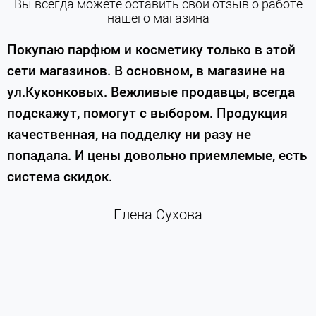
Вы всегда можете оставить свой отзыв о работе
нашего магазина
е
Покупаю парфюм и косметику только в этой
сети магазинов. В основном, в магазине на
м
ул.Куконковых. Вежливые продавцы, всегда
подскажут, помогут с выбором. Продукция
качественная, на подделку ни разу не
П
попадала. И цены довольно приемлемые, есть
п
система скидок.
н
к
Елена Сухова
и
м
г
К