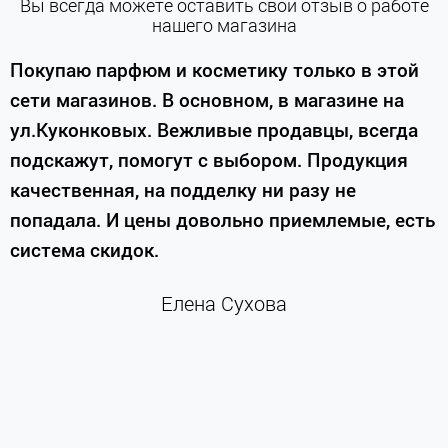
Вы всегда можете оставить свой отзыв о работе
нашего магазина
е
Покупаю парфюм и косметику только в этой
сети магазинов. В основном, в магазине на
м
ул.Куконковых. Вежливые продавцы, всегда
подскажут, помогут с выбором. Продукция
качественная, на подделку ни разу не
П
попадала. И цены довольно приемлемые, есть
п
система скидок.
н
к
Елена Сухова
и
м
г
К