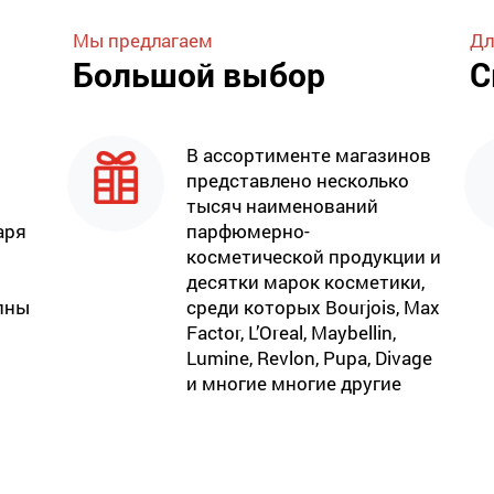
Мы предлагаем
Дл
Большой выбор
С
В ассортименте магазинов
представлено несколько
тысяч наименований
аря
парфюмерно-
косметической продукции и
десятки марок косметики,
пны
среди которых Bourjois, Max
Factor, L’Oreal, Maybellin,
Lumine, Revlon, Pupa, Divage
и многие многие другие