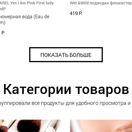
REL Yes I Am Pink First lady
Wet &Wild подводка фломастер 
edP
419 Р.
юмерная вода (Eau de
um)
 Р.
ПОКАЗАТЬ БОЛЬШЕ
Категории товаров
уппировали все продукты для удобного просмотра и