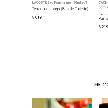
LACOSTE Eau Fraiche men 50ml edT
CACHA
50ml 
Туалетная вода (Eau de Toilette)
Парф
5 619 Р.
Parf
3 219
Мы сгр