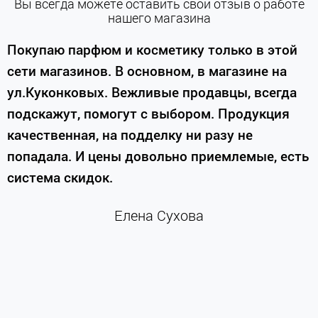
Вы всегда можете оставить свой отзыв о работе
нашего магазина
е
Покупаю парфюм и косметику только в этой
сети магазинов. В основном, в магазине на
м
ул.Куконковых. Вежливые продавцы, всегда
подскажут, помогут с выбором. Продукция
качественная, на подделку ни разу не
П
попадала. И цены довольно приемлемые, есть
п
система скидок.
н
к
Елена Сухова
и
м
г
К