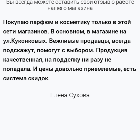
Вы всегда можете оставить свой отзыв о работе
нашего магазина
е
Покупаю парфюм и косметику только в этой
сети магазинов. В основном, в магазине на
м
ул.Куконковых. Вежливые продавцы, всегда
подскажут, помогут с выбором. Продукция
качественная, на подделку ни разу не
П
попадала. И цены довольно приемлемые, есть
п
система скидок.
н
к
Елена Сухова
и
м
г
К