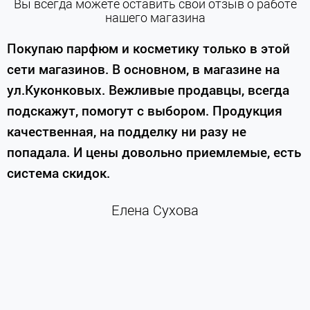
Вы всегда можете оставить свой отзыв о работе
нашего магазина
е
Покупаю парфюм и косметику только в этой
сети магазинов. В основном, в магазине на
м
ул.Куконковых. Вежливые продавцы, всегда
подскажут, помогут с выбором. Продукция
качественная, на подделку ни разу не
П
попадала. И цены довольно приемлемые, есть
п
система скидок.
н
к
Елена Сухова
и
м
г
К