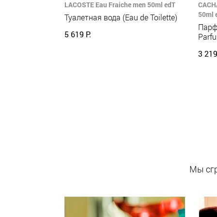
LACOSTE Eau Fraiche men 50ml edT
CACHA
50ml 
Туалетная вода (Eau de Toilette)
Парф
5 619 Р.
Parf
3 219
Мы сгр