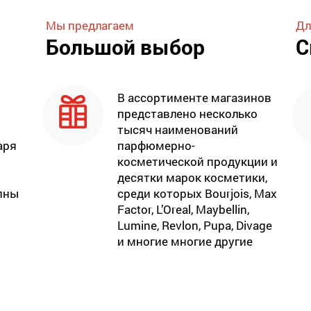
Мы предлагаем
Дл
Большой выбор
С
В ассортименте магазинов
представлено несколько
тысяч наименований
аря
парфюмерно-
косметической продукции и
десятки марок косметики,
пны
среди которых Bourjois, Max
Factor, L’Oreal, Maybellin,
Lumine, Revlon, Pupa, Divage
и многие многие другие