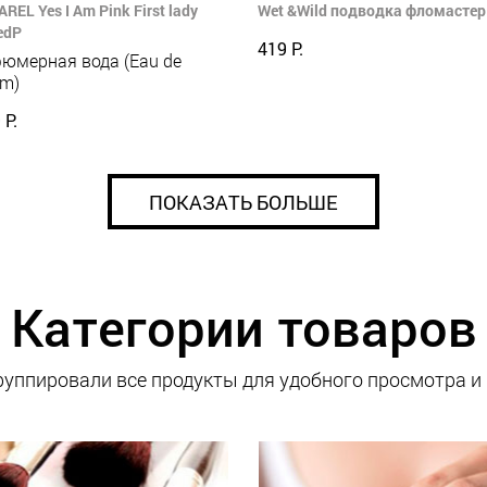
REL Yes I Am Pink First lady
Wet &Wild подводка фломастер 
edP
419 Р.
юмерная вода (Eau de
um)
 Р.
ПОКАЗАТЬ БОЛЬШЕ
Категории товаров
уппировали все продукты для удобного просмотра и