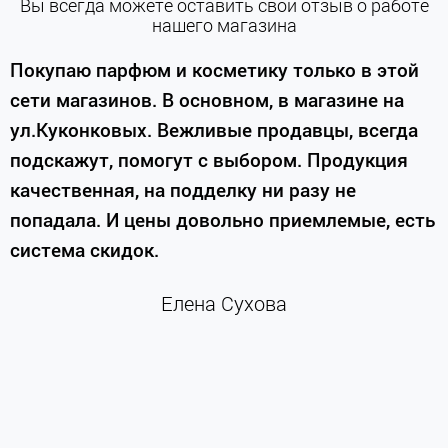
Вы всегда можете оставить свой отзыв о работе
нашего магазина
е
Покупаю парфюм и косметику только в этой
сети магазинов. В основном, в магазине на
м
ул.Куконковых. Вежливые продавцы, всегда
подскажут, помогут с выбором. Продукция
качественная, на подделку ни разу не
П
попадала. И цены довольно приемлемые, есть
п
система скидок.
н
к
Елена Сухова
и
м
г
К