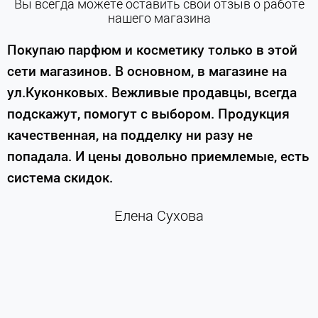
Вы всегда можете оставить свой отзыв о работе
нашего магазина
е
Покупаю парфюм и косметику только в этой
сети магазинов. В основном, в магазине на
м
ул.Куконковых. Вежливые продавцы, всегда
подскажут, помогут с выбором. Продукция
качественная, на подделку ни разу не
П
попадала. И цены довольно приемлемые, есть
п
система скидок.
н
к
Елена Сухова
и
м
г
К