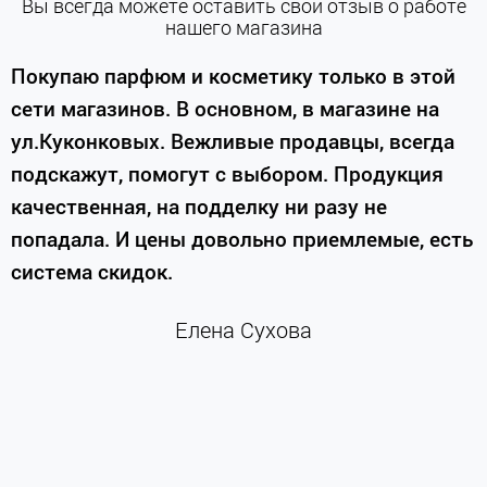
Вы всегда можете оставить свой отзыв о работе
нашего магазина
е
Покупаю парфюм и косметику только в этой
сети магазинов. В основном, в магазине на
м
ул.Куконковых. Вежливые продавцы, всегда
подскажут, помогут с выбором. Продукция
качественная, на подделку ни разу не
П
попадала. И цены довольно приемлемые, есть
п
система скидок.
н
к
Елена Сухова
и
м
г
К