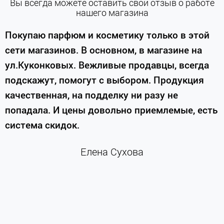
Вы всегда можете оставить свой отзыв о работе
нашего магазина
е
Покупаю парфюм и косметику только в этой
сети магазинов. В основном, в магазине на
м
ул.Куконковых. Вежливые продавцы, всегда
подскажут, помогут с выбором. Продукция
качественная, на подделку ни разу не
П
попадала. И цены довольно приемлемые, есть
п
система скидок.
н
к
Елена Сухова
и
м
г
К