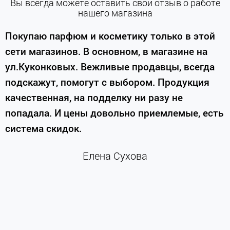
Вы всегда можете оставить свой отзыв о работе
нашего магазина
е
Покупаю парфюм и косметику только в этой
сети магазинов. В основном, в магазине на
м
ул.Куконковых. Вежливые продавцы, всегда
подскажут, помогут с выбором. Продукция
качественная, на подделку ни разу не
П
попадала. И цены довольно приемлемые, есть
п
система скидок.
н
к
Елена Сухова
и
м
г
К