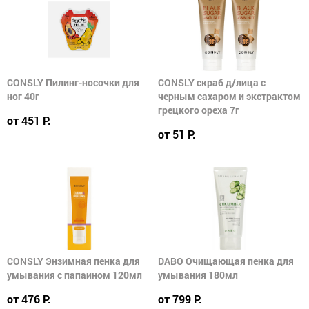
CONSLY Пилинг-носочки для
CONSLY скраб д/лица с
ног 40г
черным сахаром и экстрактом
грецкого ореха 7г
от 451 Р.
от 51 Р.
CONSLY Энзимная пенка для
DABO Очищающая пенка для
умывания с папаином 120мл
умывания 180мл
от 476 Р.
от 799 Р.