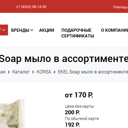
+7 (4932) 58-14-00
Помощь
Соглашение
Г
БРЕНДЫ
АКЦИИ
ПОДАРОЧНЫЕ
О КОМПАНИ
конфиденциальности
СЕРТИФИКАТЫ
(Политика обработки
Soap мыло в ассортименте
персональных данных)
ная
Каталог
KOREA
EKEL Soap мыло в ассортименте
от 170 Р.
Цена без карты
200 Р.
По обычной карте
192 Р.