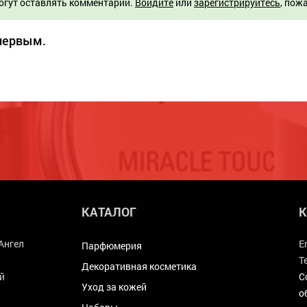
огут оставлять комментарии.
Войдите
или
зарегистрируйтесь
, пож
 первым.
КАТАЛОГ
К
Ангел
E
Парфюмерия
Т
Декоративная косметика
й
С
Уход за кожей
о