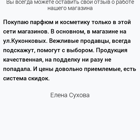
Вы всегда можете оставить свой отзыв о работе
нашего магазина
е
Покупаю парфюм и косметику только в этой
сети магазинов. В основном, в магазине на
м
ул.Куконковых. Вежливые продавцы, всегда
подскажут, помогут с выбором. Продукция
качественная, на подделку ни разу не
П
попадала. И цены довольно приемлемые, есть
п
система скидок.
н
к
Елена Сухова
и
м
г
К