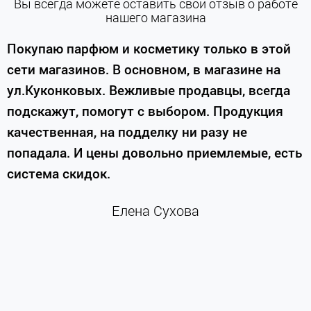
Вы всегда можете оставить свой отзыв о работе
нашего магазина
е
Покупаю парфюм и косметику только в этой
сети магазинов. В основном, в магазине на
м
ул.Куконковых. Вежливые продавцы, всегда
подскажут, помогут с выбором. Продукция
качественная, на подделку ни разу не
П
попадала. И цены довольно приемлемые, есть
п
система скидок.
н
к
Елена Сухова
и
м
г
К