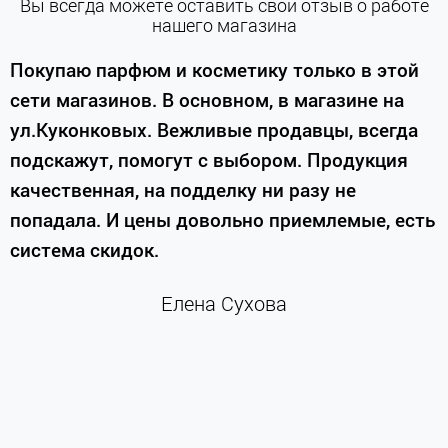
Вы всегда можете оставить свой отзыв о работе
нашего магазина
е
Покупаю парфюм и косметику только в этой
сети магазинов. В основном, в магазине на
м
ул.Куконковых. Вежливые продавцы, всегда
подскажут, помогут с выбором. Продукция
качественная, на подделку ни разу не
П
попадала. И цены довольно приемлемые, есть
п
система скидок.
н
к
Елена Сухова
и
м
г
К