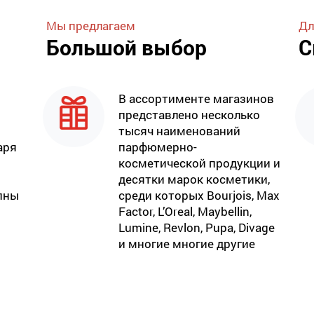
Мы предлагаем
Дл
Большой выбор
С
В ассортименте магазинов
представлено несколько
тысяч наименований
аря
парфюмерно-
косметической продукции и
десятки марок косметики,
пны
среди которых Bourjois, Max
Factor, L’Oreal, Maybellin,
Lumine, Revlon, Pupa, Divage
и многие многие другие