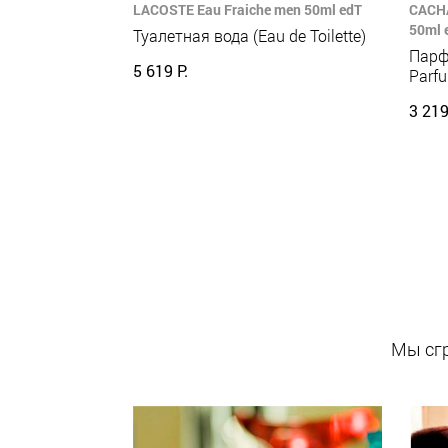
LACOSTE Eau Fraiche men 50ml edT
CACHA
50ml 
Туалетная вода (Eau de Toilette)
Парф
5 619 Р.
Parf
3 219
Мы сгр