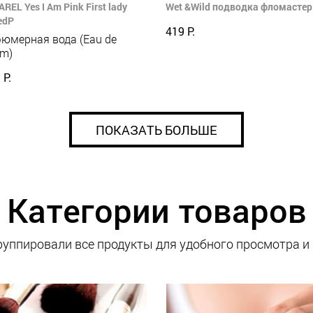
REL Yes I Am Pink First lady
Wet &Wild подводка фломастер 
edP
419 Р.
юмерная вода (Eau de
um)
 Р.
ПОКАЗАТЬ БОЛЬШЕ
Категории товаров
уппировали все продукты для удобного просмотра и