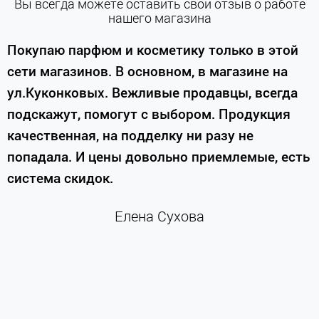
Вы всегда можете оставить свой отзыв о работе
нашего магазина
е
Покупаю парфюм и косметику только в этой
сети магазинов. В основном, в магазине на
м
ул.Куконковых. Вежливые продавцы, всегда
подскажут, помогут с выбором. Продукция
качественная, на подделку ни разу не
П
попадала. И цены довольно приемлемые, есть
п
система скидок.
н
к
Елена Сухова
и
м
г
К