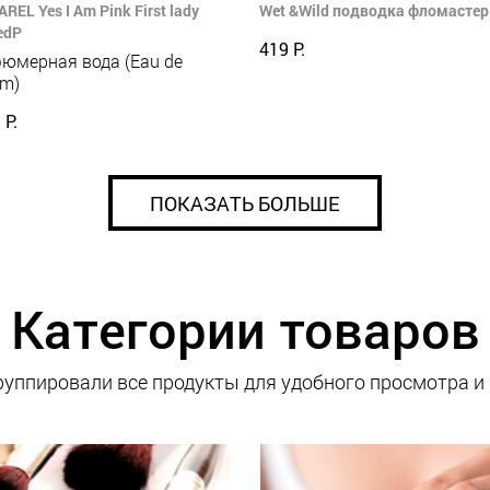
REL Yes I Am Pink First lady
Wet &Wild подводка фломастер 
edP
419 Р.
юмерная вода (Eau de
um)
 Р.
ПОКАЗАТЬ БОЛЬШЕ
Категории товаров
уппировали все продукты для удобного просмотра и