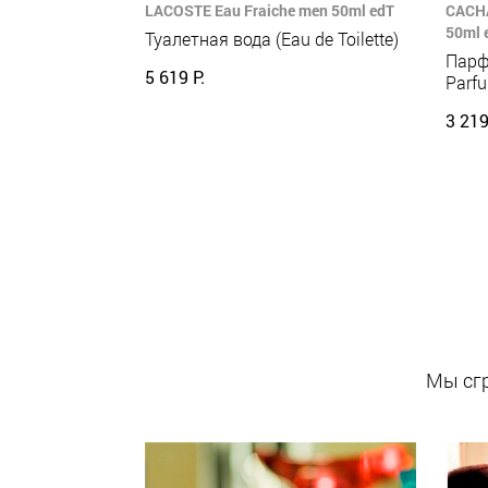
LACOSTE Eau Fraiche men 50ml edT
CACHA
50ml 
Туалетная вода (Eau de Toilette)
Парф
5 619 Р.
Parf
3 219
Мы сгр