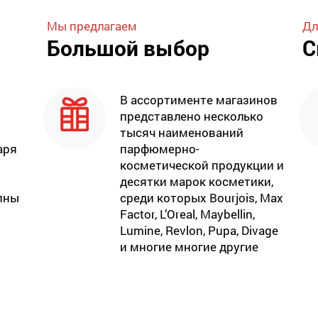
Мы предлагаем
Дл
Большой выбор
С
В ассортименте магазинов
представлено несколько
тысяч наименований
аря
парфюмерно-
косметической продукции и
десятки марок косметики,
пны
среди которых Bourjois, Max
Factor, L’Oreal, Maybellin,
Lumine, Revlon, Pupa, Divage
и многие многие другие