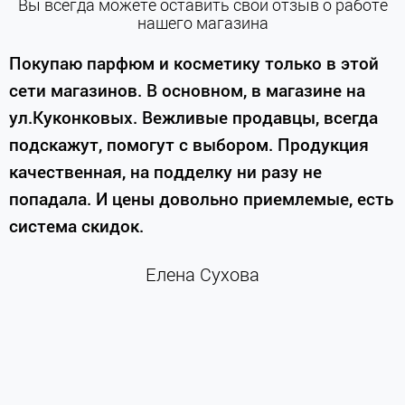
Вы всегда можете оставить свой отзыв о работе
нашего магазина
е
Покупаю парфюм и косметику только в этой
сети магазинов. В основном, в магазине на
м
ул.Куконковых. Вежливые продавцы, всегда
подскажут, помогут с выбором. Продукция
качественная, на подделку ни разу не
П
попадала. И цены довольно приемлемые, есть
п
система скидок.
н
к
Елена Сухова
и
м
г
К