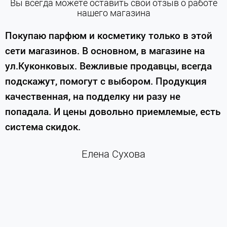
Вы всегда можете оставить свой отзыв о работе
нашего магазина
е
Покупаю парфюм и косметику только в этой
сети магазинов. В основном, в магазине на
м
ул.Куконковых. Вежливые продавцы, всегда
подскажут, помогут с выбором. Продукция
качественная, на подделку ни разу не
П
попадала. И цены довольно приемлемые, есть
п
система скидок.
н
к
Елена Сухова
и
м
г
К