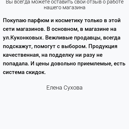
Вы всегда можете оставить свой отзыв о работе
нашего магазина
е
Покупаю парфюм и косметику только в этой
сети магазинов. В основном, в магазине на
м
ул.Куконковых. Вежливые продавцы, всегда
подскажут, помогут с выбором. Продукция
качественная, на подделку ни разу не
П
попадала. И цены довольно приемлемые, есть
п
система скидок.
н
к
Елена Сухова
и
м
г
К