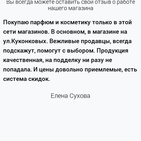
Вы всегда можете оставить свой отзыв о работе
нашего магазина
е
Покупаю парфюм и косметику только в этой
сети магазинов. В основном, в магазине на
м
ул.Куконковых. Вежливые продавцы, всегда
подскажут, помогут с выбором. Продукция
качественная, на подделку ни разу не
П
попадала. И цены довольно приемлемые, есть
п
система скидок.
н
к
Елена Сухова
и
м
г
К