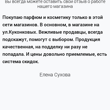
Вы всегда можете оставить свой отзыв о работе
нашего магазина
е
Покупаю парфюм и косметику только в этой
сети магазинов. В основном, в магазине на
м
ул.Куконковых. Вежливые продавцы, всегда
подскажут, помогут с выбором. Продукция
качественная, на подделку ни разу не
П
попадала. И цены довольно приемлемые, есть
п
система скидок.
н
к
Елена Сухова
и
м
г
К