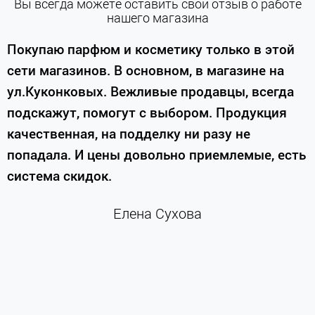
Вы всегда можете оставить свой отзыв о работе
нашего магазина
е
Покупаю парфюм и косметику только в этой
сети магазинов. В основном, в магазине на
м
ул.Куконковых. Вежливые продавцы, всегда
подскажут, помогут с выбором. Продукция
качественная, на подделку ни разу не
П
попадала. И цены довольно приемлемые, есть
п
система скидок.
н
к
Елена Сухова
и
м
г
К