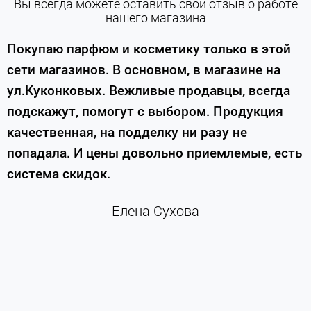
Вы всегда можете оставить свой отзыв о работе
нашего магазина
е
Покупаю парфюм и косметику только в этой
сети магазинов. В основном, в магазине на
м
ул.Куконковых. Вежливые продавцы, всегда
подскажут, помогут с выбором. Продукция
качественная, на подделку ни разу не
П
попадала. И цены довольно приемлемые, есть
п
система скидок.
н
к
Елена Сухова
и
м
г
К