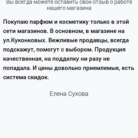
Вы всегда можете оставить свой отзыв о работе
нашего магазина
е
Покупаю парфюм и косметику только в этой
сети магазинов. В основном, в магазине на
м
ул.Куконковых. Вежливые продавцы, всегда
подскажут, помогут с выбором. Продукция
качественная, на подделку ни разу не
П
попадала. И цены довольно приемлемые, есть
п
система скидок.
н
к
Елена Сухова
и
м
г
К