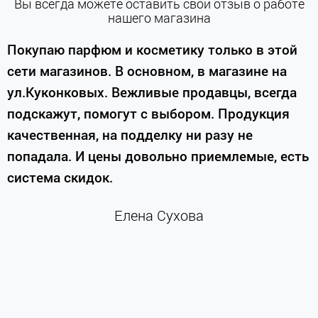
Вы всегда можете оставить свой отзыв о работе
нашего магазина
е
Покупаю парфюм и косметику только в этой
сети магазинов. В основном, в магазине на
м
ул.Куконковых. Вежливые продавцы, всегда
подскажут, помогут с выбором. Продукция
качественная, на подделку ни разу не
П
попадала. И цены довольно приемлемые, есть
п
система скидок.
н
к
Елена Сухова
и
м
г
К