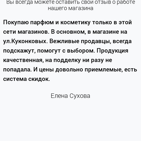
Вы всегда можете оставить свой отзыв о работе
нашего магазина
е
Покупаю парфюм и косметику только в этой
сети магазинов. В основном, в магазине на
м
ул.Куконковых. Вежливые продавцы, всегда
подскажут, помогут с выбором. Продукция
качественная, на подделку ни разу не
П
попадала. И цены довольно приемлемые, есть
п
система скидок.
н
к
Елена Сухова
и
м
г
К