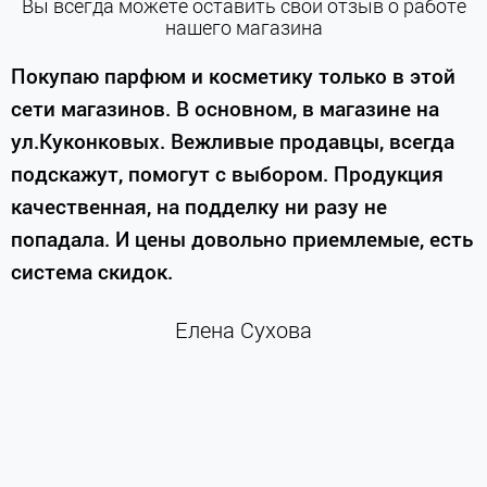
Вы всегда можете оставить свой отзыв о работе
нашего магазина
е
Покупаю парфюм и косметику только в этой
сети магазинов. В основном, в магазине на
м
ул.Куконковых. Вежливые продавцы, всегда
подскажут, помогут с выбором. Продукция
качественная, на подделку ни разу не
П
попадала. И цены довольно приемлемые, есть
п
система скидок.
н
к
Елена Сухова
и
м
г
К