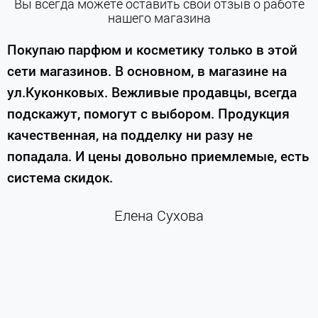
Вы всегда можете оставить свой отзыв о работе
нашего магазина
е
Покупаю парфюм и косметику только в этой
сети магазинов. В основном, в магазине на
м
ул.Куконковых. Вежливые продавцы, всегда
подскажут, помогут с выбором. Продукция
качественная, на подделку ни разу не
П
попадала. И цены довольно приемлемые, есть
п
система скидок.
н
к
Елена Сухова
и
м
г
К